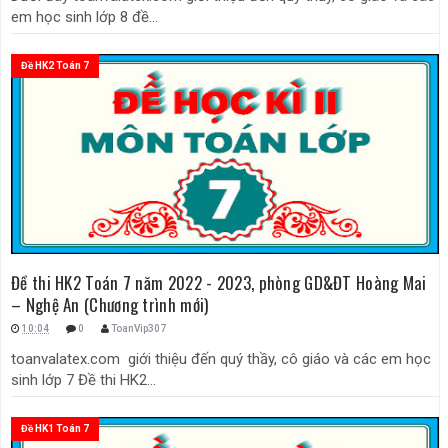
em học sinh lớp 8 đề...
Đề HK2 Toán 7
Đề thi HK2 Toán 7 năm 2022 - 2023, phòng GD&ĐT Hoàng Mai
– Nghệ An (Chương trình mới)
10:04
0
ToanVip307
toanvalatex.com giới thiệu đến quý thầy, cô giáo và các em học
sinh lớp 7 Đề thi HK2...
Đề HK1 Toán 7