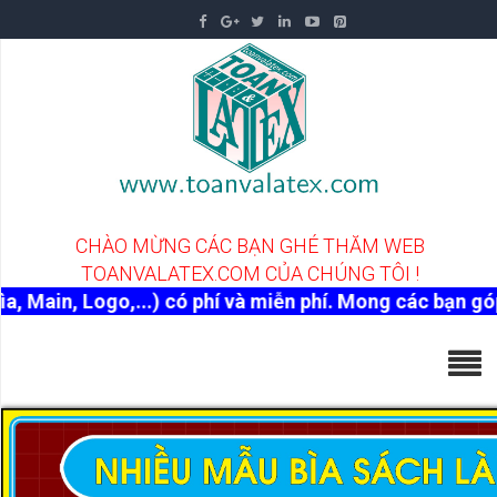
C
H
À
O
M
Ừ
N
G
C
Á
C
B
Ạ
N
G
H
É
T
H
Ă
M
W
E
B
T
O
A
N
V
A
L
A
T
E
X
.
C
O
M
C
Ủ
A
C
H
Ú
N
G
T
Ô
I
!
 có phí và miễn phí. Mong các bạn góp ý để trang Web n