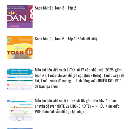
Sách bài tập Toán 8 - Tập 2
Sách bài tập Toán 6 - Tập 1 (Sách kết nối)
Mẫu tài liệu viết sách LaTeX số 17 cập nhật mới 2025: gồm
bìa tikz, 1 mẫu chuyên đề (có cột Quick Note) , 1 mẫu soạn đề
thi, 1 mẫu soạn đề cương -- Linh động xuất NHIỀU Kiểu PDF
để bạn lựa chọn
Mẫu tài liệu viết sách LaTeX số 16: gồm bìa tikz, 1 main
chuyên đề (ver NOTE và KHÔNG NOTE) -- NHIỀU Kiểu xuất
PDF được đặt sẵn để bạn lựa chọn