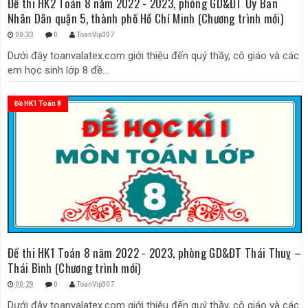
Đề thi HK2 Toán 8 năm 2022 - 2023, phòng GD&ĐT Ủy Ban
Nhân Dân quận 5, thành phố Hồ Chí Minh (Chương trình mới)
00:33
0
ToanVip307
Dưới đây toanvalatex.com giới thiệu đến quý thầy, cô giáo và các
em học sinh lớp 8 đề...
Đề HK1 Toán 8
Đề thi HK1 Toán 8 năm 2022 - 2023, phòng GD&ĐT Thái Thuỵ –
Thái Bình (Chương trình mới)
00:29
0
ToanVip307
Dưới đây toanvalatex.com giới thiệu đến quý thầy, cô giáo và các