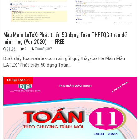
Mẫu Main LaTeX: Phát triển 50 dạng Toán THPTQG theo đề
minh hoạ (Ver 2020) --- FREE
01:06
0
ToanVip307
Dưới đây toanvalatex.com xin gửi quý thầy/cô file Main Mẫu
LATEX "Phát triển 50 dạng Toán...
Tài liệu Toán 11