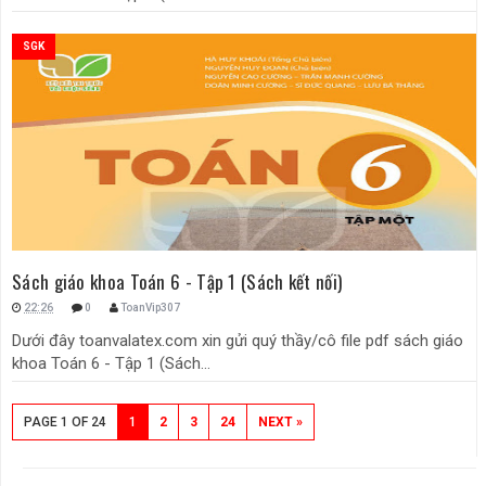
SGK
Sách giáo khoa Toán 6 - Tập 1 (Sách kết nối)
22:26
0
ToanVip307
Dưới đây toanvalatex.com xin gửi quý thầy/cô file pdf sách giáo
khoa Toán 6 - Tập 1 (Sách...
PAGE 1 OF 24
1
2
3
24
NEXT »