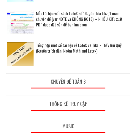
Mẫu tài liệu viết sách LaTeX số 16: gồm bìa tikz, 1 main
chuyên đề (ver NOTE và KHÔNG NOTE) -- NHIỀU Kiểu xuất
PDF được đặt sẵn để bạn lựa chọn
Tổng hợp một số tài liệu về LaTeX và Tikz - Thầy Bùi Quỹ
(Nguồn trích dẫn: Nhóm Math and Latex)
CHUYÊN ĐỀ TOÁN 6
THỐNG KÊ TRUY CẬP
MUSIC