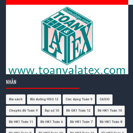
NHÃN
Bìa sách
Bồi dưỡng HSG 12
Các dạng Toán 9
CASIO
Chuyên đề Toán 9
Đại số 10
Đề GK1 Toán 12
Đề HK1 Toán 10
Đề HK1 Toán 11
Đề HK1 Toán 6
Đề HK1 Toán 7
Đề HK1 Toán 8