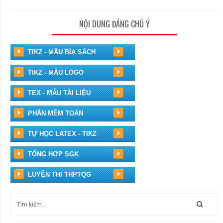
NỘI DUNG ĐÁNG CHÚ Ý
TIKZ - MÃU BÌA SÁCH
TIKZ - MẪU LOGO
TEX - MẪU TÀI LIỆU
PHẦN MỀM TOÁN
TỰ HỌC LATEX - TIKZ
TỔNG HỢP SGK
LUYỆN THI THPTQG