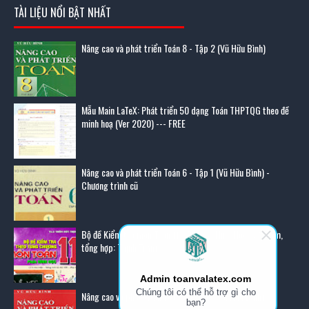
TÀI LIỆU NỔI BẬT NHẤT
Nâng cao và phát triển Toán 8 - Tập 2 (Vũ Hữu Bình)
Mẫu Main LaTeX: Phát triển 50 dạng Toán THPTQG theo đề
minh hoạ (Ver 2020) --- FREE
Nâng cao và phát triển Toán 6 - Tập 1 (Vũ Hữu Bình) -
Chương trình cũ
Bộ đề Kiểm tra môn Toán 11 - Phần 2: Hình Học (sưu tầm,
tổng hợp: Thịnh Trần)
Admin toanvalatex.com
Chúng tôi có thể hỗ trợ gì cho
Nâng cao và phát triển Toán 8 - Tập 1 (Vũ Hữu Bình)
bạn?