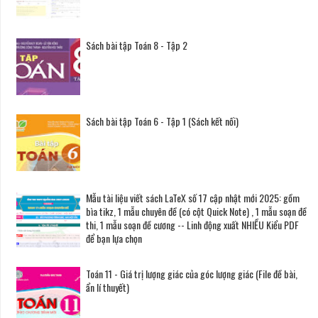
Sách bài tập Toán 8 - Tập 2
Sách bài tập Toán 6 - Tập 1 (Sách kết nối)
Mẫu tài liệu viết sách LaTeX số 17 cập nhật mới 2025: gồm
bìa tikz, 1 mẫu chuyên đề (có cột Quick Note) , 1 mẫu soạn đề
thi, 1 mẫu soạn đề cương -- Linh động xuất NHIỀU Kiểu PDF
để bạn lựa chọn
Toán 11 - Giá trị lượng giác của góc lượng giác (File đề bài,
ẩn lí thuyết)