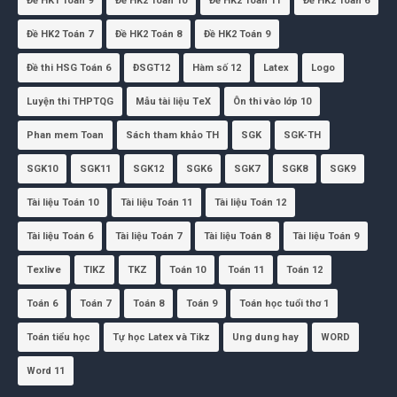
Đề HK1 Toán 9
Đề HK2 Toán 10
Đề HK2 Toán 11
Đề HK2 Toán 6
Đề HK2 Toán 7
Đề HK2 Toán 8
Đề HK2 Toán 9
Đề thi HSG Toán 6
ĐSGT12
Hàm số 12
Latex
Logo
Luyện thi THPTQG
Mẫu tài liệu TeX
Ôn thi vào lớp 10
Phan mem Toan
Sách tham khảo TH
SGK
SGK-TH
SGK10
SGK11
SGK12
SGK6
SGK7
SGK8
SGK9
Tài liệu Toán 10
Tài liệu Toán 11
Tài liệu Toán 12
Tài liệu Toán 6
Tài liệu Toán 7
Tài liệu Toán 8
Tài liệu Toán 9
Texlive
TIKZ
TKZ
Toán 10
Toán 11
Toán 12
Toán 6
Toán 7
Toán 8
Toán 9
Toán học tuổi thơ 1
Toán tiểu học
Tự học Latex và Tikz
Ung dung hay
WORD
Word 11