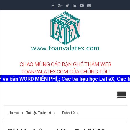
C
H
À
O
M
Ừ
N
G
C
Á
C
B
Ạ
N
G
H
É
T
H
Ă
M
W
E
B
T
O
A
N
V
A
L
A
T
E
X
.
C
O
M
C
Ủ
A
C
H
Ú
N
G
T
Ô
I
!
n WORD MIỄN PHÍ,; Các tài liệu học LaTeX; Các file TeX
Home
Tài liệu Toán 10
Toán 10