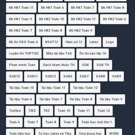
Đề HK1 Toán 11
Đề HK1 Toán 6
Đề HK1 Toán 7
Đề HK1 Toán 8
Đề HK1 Toán 9
Đề HK2 Toán 10
Đề HK2 Toán 11
Đề HK2 Toán 6
Đề HK2 Toán 7
Đề HK2 Toán 8
Đề HK2 Toán 9
Đề thi HSG Toán 6
ĐSGT12
Hàm số 12
Latex
Logo
Luyện thi THPTQG
Mẫu tài liệu TeX
Ôn thi vào lớp 10
Phan mem Toan
Sách tham khảo TH
SGK
SGK-TH
SGK10
SGK11
SGK12
SGK6
SGK7
SGK8
SGK9
Tài liệu Toán 10
Tài liệu Toán 11
Tài liệu Toán 12
Tài liệu Toán 6
Tài liệu Toán 7
Tài liệu Toán 8
Tài liệu Toán 9
Texlive
TIKZ
TKZ
Toán 10
Toán 11
Toán 12
Toán 6
Toán 7
Toán 8
Toán 9
Toán học tuổi thơ 1
Toán tiểu học
Tự học Latex và Tikz
Ung dung hay
WORD