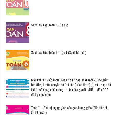
Sách bài tập Toán 8 - Tập 2
Sách bài tập Toán 6 - Tập 1 (Sách kết nối)
Mẫu tài liệu viết sách LaTeX số 17 cập nhật mới 2025: gồm
bìa tikz, 1 mẫu chuyên đề (có cột Quick Note) , 1 mẫu soạn đề
thi, 1 mẫu soạn đề cương -- Linh động xuất NHIỀU Kiểu PDF
để bạn lựa chọn
Toán 11 - Giá trị lượng giác của góc lượng giác (File đề bài,
ẩn lí thuyết)