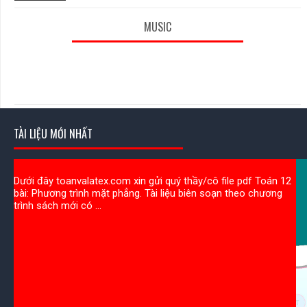
MUSIC
TÀI LIỆU MỚI NHẤT
Dưới đây toanvalatex.com xin gửi quý thầy/cô file pdf Toán 12
bài: Phương trình mặt phẳng. Tài liệu biên soạn theo chương
trình sách mới có ...