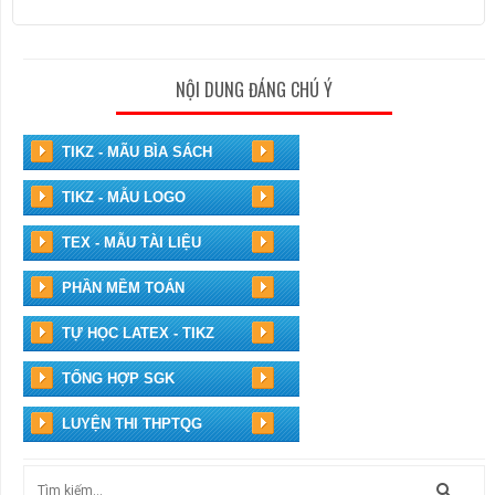
NỘI DUNG ĐÁNG CHÚ Ý
TIKZ - MÃU BÌA SÁCH
TIKZ - MẪU LOGO
TEX - MẪU TÀI LIỆU
PHẦN MỀM TOÁN
TỰ HỌC LATEX - TIKZ
TỔNG HỢP SGK
LUYỆN THI THPTQG