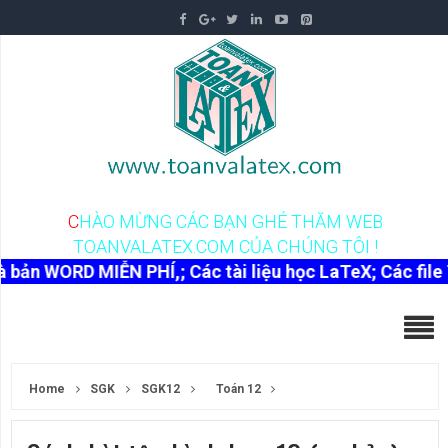
C
H
À
O
M
Ừ
N
G
C
Á
C
B
Ạ
N
G
H
É
T
H
Ă
M
W
E
B
T
O
A
N
V
A
L
A
T
E
X
.
C
O
M
C
Ủ
A
C
H
Ú
N
G
T
Ô
I
!
RD MIỄN PHÍ,; Các tài liệu học LaTeX; Các file TeX mẫu
Home
SGK
SGK12
Toán 12