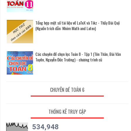
Tổng hợp một số tài liệu về LaTeX và Tikz - Thầy Bùi Quỹ
(Nguồn trích dẫn: Nhóm Math and Latex)
Các chuyên đề chọn lọc Toán 8 - Tập 1 (Tôn Thân, Bùi Văn
Tuyên, Nguyễn Đức Trường) - chương trình cũ
CHUYÊN ĐỀ TOÁN 6
THỐNG KÊ TRUY CẬP
534,948