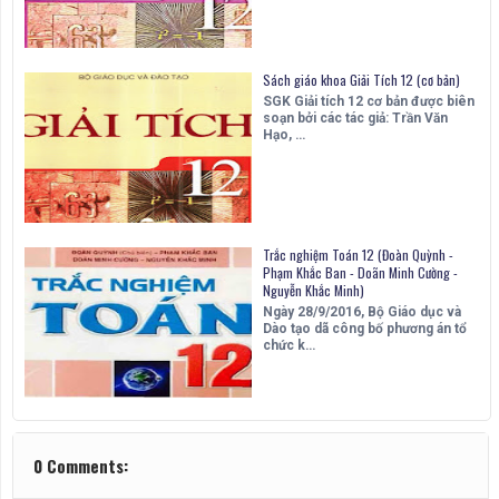
Sách giáo khoa Giải Tích 12 (cơ bản)
SGK Giải tích 12 cơ bản được biên
soạn bởi các tác giả: Trần Văn
Hạo, …
Trắc nghiệm Toán 12 (Đoàn Quỳnh -
Phạm Khắc Ban - Doãn Minh Cường -
Nguyễn Khắc Minh)
Ngày 28/9/2016, Bộ Giáo dục và
Dào tạo dã công bố phương án tổ
chức k…
0 Comments: