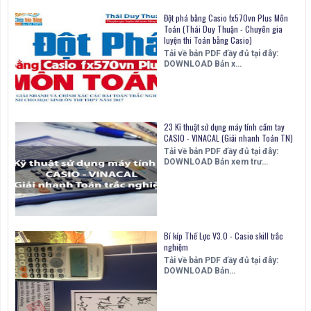
Đột phá bằng Casio fx570vn Plus Môn
Toán (Thái Duy Thuận - Chuyên gia
luyện thi Toán bằng Casio)
Tải về bản PDF đầy đủ tại đây:
DOWNLOAD Bản x…
23 Kĩ thuật sử dụng máy tính cầm tay
CASIO - VINACAL (Giải nhanh Toán TN)
Tải về bản PDF đầy đủ tại đây:
DOWNLOAD Bản xem trư…
Bí kíp Thế Lực V3.0 - Casio skill trắc
nghiệm
Tải về bản PDF đầy đủ tại đây:
DOWNLOAD Bản…