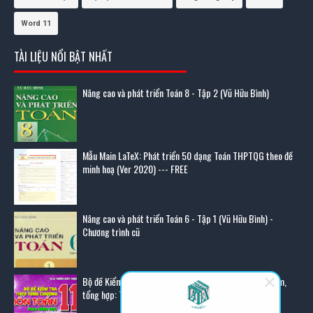
Word 11
TÀI LIỆU NỔI BẬT NHẤT
Nâng cao và phát triển Toán 8 - Tập 2 (Vũ Hữu Bình)
Mẫu Main LaTeX: Phát triển 50 dạng Toán THPTQG theo đề
minh hoạ (Ver 2020) --- FREE
Nâng cao và phát triển Toán 6 - Tập 1 (Vũ Hữu Bình) -
Chương trình cũ
Bộ đề Kiểm tra môn Toán 11 - Phần 2: Hình Học (sưu tầm,
tổng hợp: Thịnh Trần)