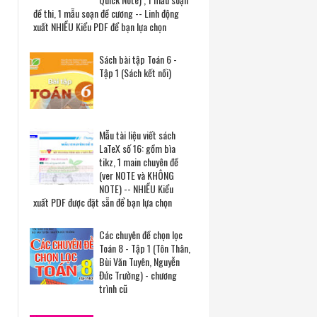
đề thi, 1 mẫu soạn đề cương -- Linh động
xuất NHIỀU Kiểu PDF để bạn lựa chọn
Sách bài tập Toán 6 -
Tập 1 (Sách kết nối)
Mẫu tài liệu viết sách
LaTeX số 16: gồm bìa
tikz, 1 main chuyên đề
(ver NOTE và KHÔNG
NOTE) -- NHIỀU Kiểu
xuất PDF được đặt sẵn để bạn lựa chọn
Các chuyên đề chọn lọc
Toán 8 - Tập 1 (Tôn Thân,
Bùi Văn Tuyên, Nguyễn
Đức Trường) - chương
trình cũ