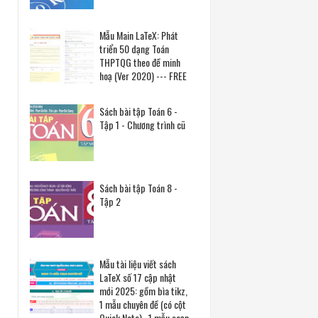
Mẫu Main LaTeX: Phát
triển 50 dạng Toán
THPTQG theo đề minh
hoạ (Ver 2020) --- FREE
Sách bài tập Toán 6 -
Tập 1 - Chương trình cũ
Sách bài tập Toán 8 -
Tập 2
Mẫu tài liệu viết sách
LaTeX số 17 cập nhật
mới 2025: gồm bìa tikz,
1 mẫu chuyên đề (có cột
Quick Note) , 1 mẫu soạn