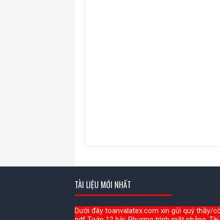
TÀI LIỆU MỚI NHẤT
Dưới đây toanvalatex.com xin gửi quý thầy/cô 
pdf Toán 12 bài: Phương trình mặt phẳng. Tài 