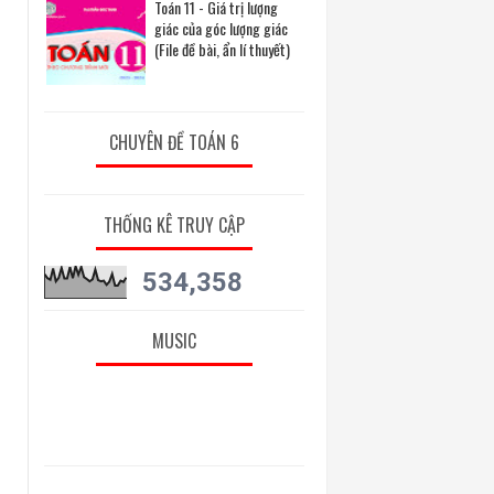
Toán 11 - Giá trị lượng
giác của góc lượng giác
(File đề bài, ẩn lí thuyết)
CHUYÊN ĐỀ TOÁN 6
THỐNG KÊ TRUY CẬP
534,358
MUSIC