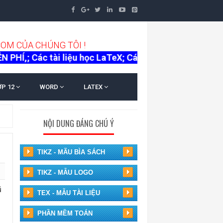
C
O
M
C
Ủ
A
C
H
Ú
N
G
T
Ô
I
!
c tài liệu học LaTeX; Các file TeX mẫu (Bìa, Main, Log
ỚP 12
WORD
LATEX
NỘI DUNG ĐÁNG CHÚ Ý
TIKZ - MÃU BÌA SÁCH
TIKZ - MẪU LOGO
ũ
TEX - MẪU TÀI LIỆU
PHẦN MỀM TOÁN