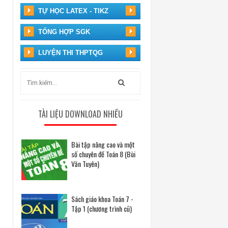
TỰ HỌC LATEX - TIKZ
TỔNG HỢP SGK
LUYỆN THI THPTQG
TÀI LIỆU DOWNLOAD NHIỀU
Bài tập nâng cao và một
số chuyên đề Toán 8 (Bùi
Văn Tuyên)
Sách giáo khoa Toán 7 -
Tập 1 (chương trình cũ)