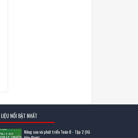
I LIỆU NỔI BẬT NHẤT
Nâng cao và phát triển Toán 8 - Tập 2 (Vũ
Hữu Bình)