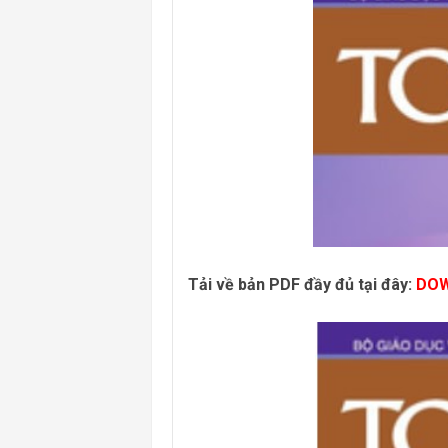
Đề thi HK2 Toán 10 năm học 2022 –
Đề thi HK2 Toán 9 năm 2022 - 2023,
Đề thi HK1 Toán 9 năm 2022 - 2023,
Toán 12 chương trình mới: Phương trì
Đề ôn tập trắc nghiệm giữa kì 1 Toán
Chuyên đề nâng cao Toán 9 luyện thi 
Chuyên đề Toán 7 chân trời sáng tạo - 
Tải về bản PDF đầy đủ tại đây:
DO