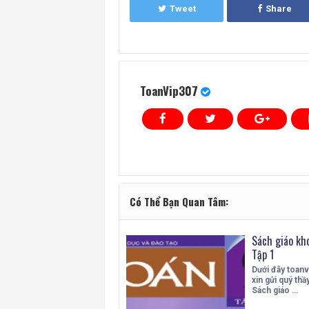
Tweet
Share
ToanVip307
Có Thể Bạn Quan Tâm:
Sách giáo kho
Tập 1
Dưới đây toan
xin gửi quý thầ
Sách giáo …