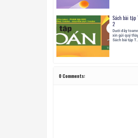
Sách bài tập 
2
Dưới đây toan
xin gửi quý thầy
Sách bài tập T
0 Comments: