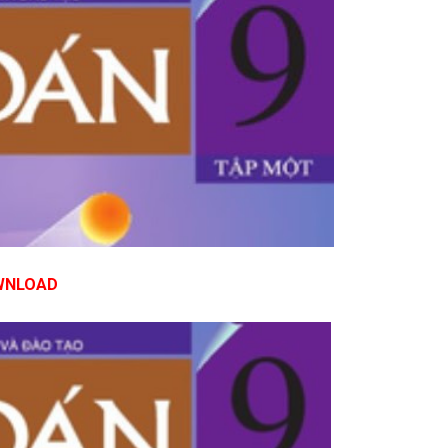
 2023 trường THPT Lương Thế Vinh, tỉnh Quảng Nam
 trường THCS Vân Đồn, quận 4, thành phố Hồ Chí Minh
 trường THCS Trung Kiên, huyện Yên Lạc, tỉnh Vĩnh Phúc
nh mặt phẳng (có trắc nghiệm mới + lời giải chi tiết) toanvalatex.com
 12 - Chương trình mới
vào lớp 10 - Chủ đề: Bất đẳng thức và cực trị
Tập 2, chương 6: Các đại lượng tỉ lệ (file ẩn lời giải, có dòng chấm)
WNLOAD