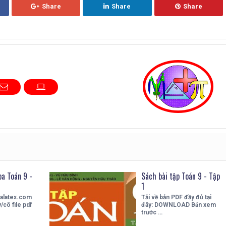
Share
Share
Share
a Toán 9 -
Sách bài tập Toán 9 - Tập
1
valatex.com
Tải về bản PDF đầy đủ tại
y/cô file pdf
đây: DOWNLOAD Bản xem
trước …