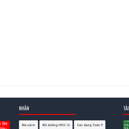
NHÃN
TÀ
file
Bìa sách
Bồi dưỡng HSG 12
Các dạng Toán 9
liệu