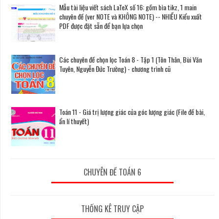
Mẫu tài liệu viết sách LaTeX số 16: gồm bìa tikz, 1 main
chuyên đề (ver NOTE và KHÔNG NOTE) -- NHIỀU Kiểu xuất
PDF được đặt sẵn để bạn lựa chọn
Các chuyên đề chọn lọc Toán 8 - Tập 1 (Tôn Thân, Bùi Văn
Tuyên, Nguyễn Đức Trường) - chương trình cũ
Toán 11 - Giá trị lượng giác của góc lượng giác (File đề bài,
ẩn lí thuyết)
CHUYÊN ĐỀ TOÁN 6
THỐNG KÊ TRUY CẬP