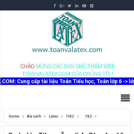
C
H
À
O
M
Ừ
N
G
C
Á
C
B
Ạ
N
G
H
É
T
H
Ă
M
W
E
B
T
O
A
N
V
A
L
A
T
E
X
.
C
O
M
C
Ủ
A
C
H
Ú
N
G
T
Ô
I
!
cấp tài liệu Toán Tiểu học, Toán lớp 6 -> lớp 12, tài 
Home
Bìa sách
Latex
TIKZ
TKZ