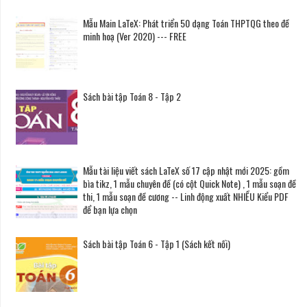
Mẫu Main LaTeX: Phát triển 50 dạng Toán THPTQG theo đề
minh hoạ (Ver 2020) --- FREE
Sách bài tập Toán 8 - Tập 2
Mẫu tài liệu viết sách LaTeX số 17 cập nhật mới 2025: gồm
bìa tikz, 1 mẫu chuyên đề (có cột Quick Note) , 1 mẫu soạn đề
thi, 1 mẫu soạn đề cương -- Linh động xuất NHIỀU Kiểu PDF
để bạn lựa chọn
Sách bài tập Toán 6 - Tập 1 (Sách kết nối)