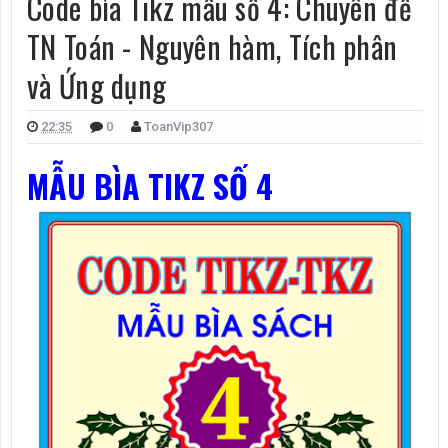
Code bìa Tikz mẫu số 4: Chuyên đề
TN Toán - Nguyên hàm, Tích phân
và Ứng dụng
22:35
0
ToanVip307
MẪU BÌA TIKZ SỐ 4