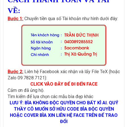
VỀ:
Bước 1:
Chuyển tiền qua số Tài khoản như hình dưới đây:
Bước 2:
Liên hệ Facebook xác nhận và lấy File TeX (hoặc
Zalo 09.7828.7121):
CLICK VÀO ĐÂY ĐỂ ĐI ĐẾN FACE
Cảm ơn đã ủng hộ.
Tìm kiếm để lựa chọn các mẫu bìa đẹp khác
LƯU Ý: BÌA KHÔNG ĐỘC QUYỀN CHO BẤT KÌ AI. QUÝ
THẦY CÔ MUỐN SỞ HỮU CODE BÌA ĐỘC QUYỀN
HOẶC COVER BÌA XIN LIÊN HỆ FACE TRÊN ĐỂ TRAO
ĐỔI