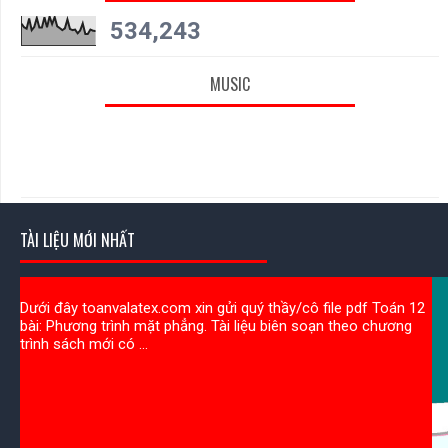
534,243
MUSIC
TÀI LIỆU MỚI NHẤT
Dưới đây toanvalatex.com xin gửi quý thầy/cô file pdf Toán 12
bài: Phương trình mặt phẳng. Tài liệu biên soạn theo chương
trình sách mới có ...