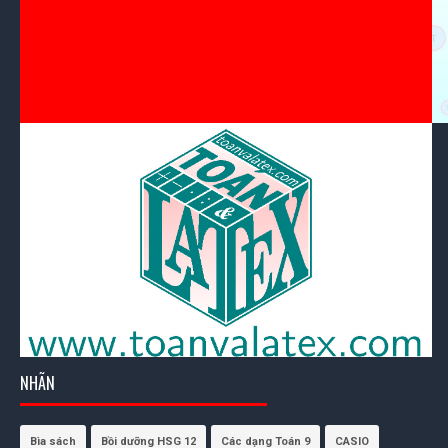
NHÃN
Bìa sách
Bồi dưỡng HSG 12
Các dạng Toán 9
CASIO