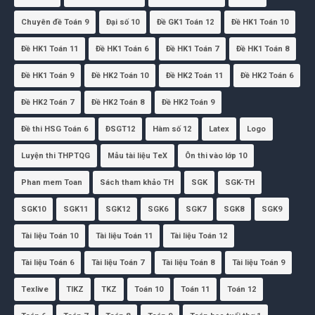
Chuyên đề Toán 9
Đại số 10
Đề GK1 Toán 12
Đề HK1 Toán 10
Đề HK1 Toán 11
Đề HK1 Toán 6
Đề HK1 Toán 7
Đề HK1 Toán 8
Đề HK1 Toán 9
Đề HK2 Toán 10
Đề HK2 Toán 11
Đề HK2 Toán 6
Đề HK2 Toán 7
Đề HK2 Toán 8
Đề HK2 Toán 9
Đề thi HSG Toán 6
ĐSGT12
Hàm số 12
Latex
Logo
Luyện thi THPTQG
Mẫu tài liệu TeX
Ôn thi vào lớp 10
Phan mem Toan
Sách tham khảo TH
SGK
SGK-TH
SGK10
SGK11
SGK12
SGK6
SGK7
SGK8
SGK9
Tài liệu Toán 10
Tài liệu Toán 11
Tài liệu Toán 12
Tài liệu Toán 6
Tài liệu Toán 7
Tài liệu Toán 8
Tài liệu Toán 9
Texlive
TIKZ
TKZ
Toán 10
Toán 11
Toán 12