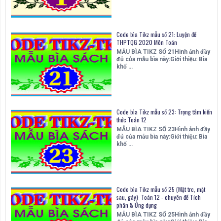
Code bìa Tikz mẫu số 21: Luyện đề
THPTQG 2020 Môn Toán
MẪU BÌA TIKZ SỐ 21Hình ảnh đầy
đủ của mẫu bìa này:Giới thiệu: Bìa
khổ …
Code bìa Tikz mẫu số 23: Trọng tâm kiến
thức Toán 12
MẪU BÌA TIKZ SỐ 23Hình ảnh đầy
đủ của mẫu bìa này:Giới thiệu: Bìa
khổ …
Code bìa Tikz mẫu số 25 (Mặt trc, mặt
sau, gáy): Toán 12 - chuyên đề Tích
phân & Ứng dụng
MẪU BÌA TIKZ SỐ 25Hình ảnh đầy