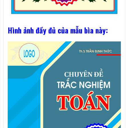
Hình ảnh đầy đủ của mẫu bìa này: