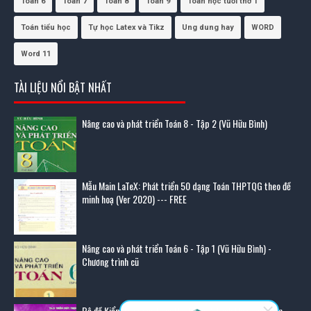
Toán 6
Toán 7
Toán 8
Toán 9
Toán học tuổi thơ 1
Toán tiểu học
Tự học Latex và Tikz
Ung dung hay
WORD
Word 11
TÀI LIỆU NỔI BẬT NHẤT
Nâng cao và phát triển Toán 8 - Tập 2 (Vũ Hữu Bình)
Mẫu Main LaTeX: Phát triển 50 dạng Toán THPTQG theo đề
minh hoạ (Ver 2020) --- FREE
Nâng cao và phát triển Toán 6 - Tập 1 (Vũ Hữu Bình) -
Chương trình cũ
Bộ đề Kiểm tra môn Toán 11 - Phần 2: Hình Học (sưu tầm,