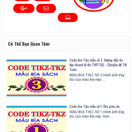
Có Thể Bạn Quan Tâm:
Code bìa Tikz mẫu số 3: Hướng dẫn ôn
tập nhanh kì thi THPTQG - Chuyên đề TN
Toán
MẪU BÌA TIKZ SỐ 3 Hình ảnh đầy
đủ của mẫu bìa này: …
Code bìa Tikz mẫu số 1: Bìa giáo án
MẪU BÌA TIKZ SỐ 1 Hình ảnh đầy
đủ của mẫu bìa này: Giới …