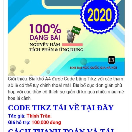
Giới thiệu: Bìa khổ A4 được Code bằng Tikz với các tham
số lề có thể tùy chỉnh thoải mái. Bìa bố cục đơn giản phù
hợp với các thầy cô thích sự giản dị ko quá nhiều màu mè
hoa lá cành.
CODE TIKZ TẢI VỀ TẠI ĐÂY
Tác giả:
Thịnh Trần.
Giá hỗ trợ:
100.000 đồng
CÁCH THANH TOÁN VÀ TẢI