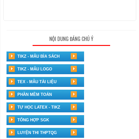
NỘI DUNG ĐÁNG CHÚ Ý
TIKZ - MÃU BÌA SÁCH
TIKZ - MẪU LOGO
TEX - MẪU TÀI LIỆU
PHẦN MỀM TOÁN
TỰ HỌC LATEX - TIKZ
TỔNG HỢP SGK
LUYỆN THI THPTQG