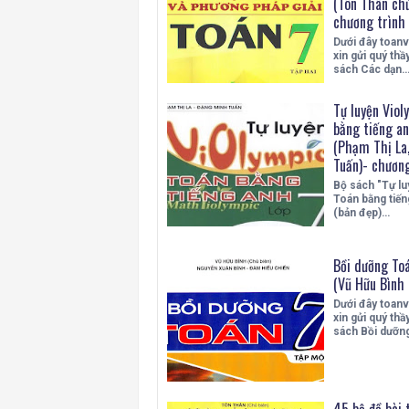
(Tôn Thân chủ
chương trình
Dưới đây toan
xin gửi quý thầy
sách Các dạn
Tự luyện Viol
bằng tiếng an
(Phạm Thị La
Tuấn)- chương
Bộ sách "Tự lu
Toán bằng tiến
(bản đẹp)…
Bồi dưỡng Toá
(Vũ Hữu Bình 
Dưới đây toan
xin gửi quý thầy
sách Bồi dưỡn
45 bộ đề bài 