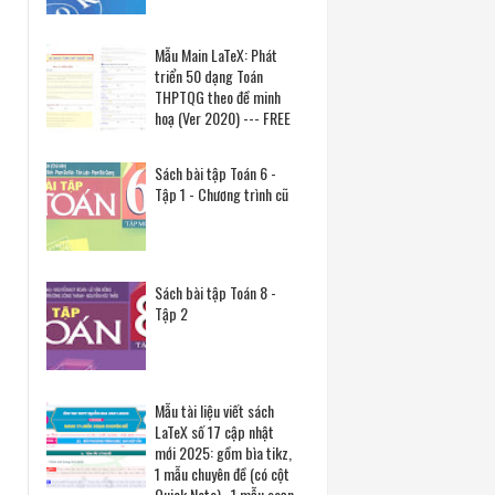
Mẫu Main LaTeX: Phát
triển 50 dạng Toán
THPTQG theo đề minh
hoạ (Ver 2020) --- FREE
Sách bài tập Toán 6 -
Tập 1 - Chương trình cũ
Sách bài tập Toán 8 -
Tập 2
Mẫu tài liệu viết sách
LaTeX số 17 cập nhật
mới 2025: gồm bìa tikz,
1 mẫu chuyên đề (có cột
Quick Note) , 1 mẫu soạn