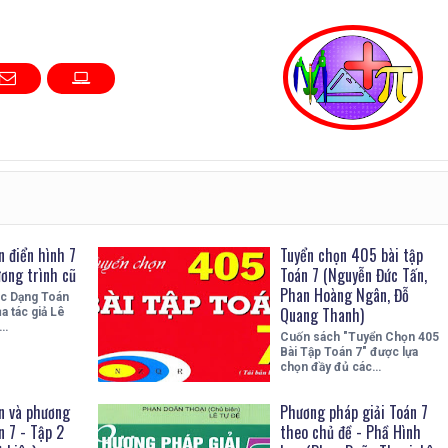
 điển hình 7
Tuyển chọn 405 bài tập
ương trình cũ
Toán 7 (Nguyễn Đức Tấn,
Phan Hoàng Ngân, Đỗ
c Dạng Toán
Quang Thanh)
a tác giả Lê
n…
Cuốn sách "Tuyển Chọn 405
Bài Tập Toán 7" được lựa
chọn đầy đủ các…
n và phương
Phương pháp giải Toán 7
n 7 - Tập 2
theo chủ đề - Phầ Hình