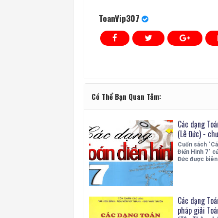
ToanVip307
Có Thể Bạn Quan Tâm:
Các dạng Toán
(Lê Đức) - ch
Cuốn sách "Cá
Điển Hình 7" củ
Đức được biê
Các dạng Toá
pháp giải Toá