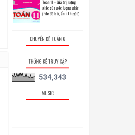
Toán 11 - Giá trị lượng
giác của góc lượng giác
(File đề bài, ẩn lí thuyết)
CHUYÊN ĐỀ TOÁN 6
THỐNG KÊ TRUY CẬP
534,343
MUSIC