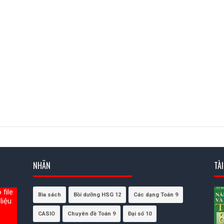
NHÃN
TÀ
file
Bìa sách
Bồi dưỡng HSG 12
Các dạng Toán 9
liệu
CASIO
Chuyên đề Toán 9
Đại số 10