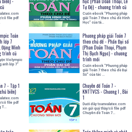
 biên) -
học (Phan Doãn Thoại, Lê
 cũ
Tự Đệ) - chương trình cũ
valatex.com
Cuốn ebook "Phương pháp
/cô file pdf
giải Toán 7 theo chủ đề Hình
…
Học" của tá…
ympic Toán
Phương pháp giải Toán 7
h lớp 7
theo chủ đề - Phần Đại số
, Đặng Minh
(Phan Doãn Thoại, Phạm
 trình cũ
Thị Bạch Ngọc) - chương
trình mới
yện Violympic
g anh lớp 7"
Cuốn ebook "Phương pháp
giải Toán 7 theo chủ đề Đại
Số" của tác …
n 7 - Tập 1
Chuyên đề Toán 7 -
chủ biên)
KNTTVCS - Chương I , Bài
1
valatex.com
/cô file pdf
Dưới đây toanvalatex.com
g T…
xin gửi quý thầy/cô file pdf
Chuyên đề Toán 7…
tập trắc
Toán thông minh và phát