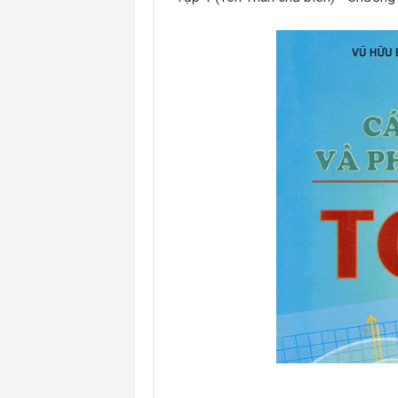
Mẫu Main LaTeX: Phát triển 50 dạng
Chuyên đề Toán 11 - KNTTVCS - Chương
Chuyên đề Toán 7 - KNTTVCS - Chương
Đề thi HK2 Toán 10 năm học 2022 –
Đề thi HK2 Toán 9 năm 2022 - 2023,
Đề thi HK1 Toán 9 năm 2022 - 2023,
Toán 12 chương trình mới: Phương trì