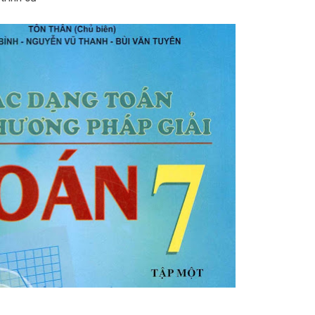
 Toán THPTQG theo đề minh hoạ (Ver 2020) --- FREE
 I, Bài 1 (Full giải)
 I , Bài 1
 2023 trường THPT Lương Thế Vinh, tỉnh Quảng Nam
 trường THCS Vân Đồn, quận 4, thành phố Hồ Chí Minh
 trường THCS Trung Kiên, huyện Yên Lạc, tỉnh Vĩnh Phúc
nh mặt phẳng (có trắc nghiệm mới + lời giải chi tiết) toanvalatex.com