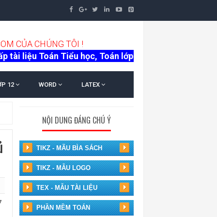
C
O
M
C
Ủ
A
C
H
Ú
N
G
T
Ô
I
!
n Tiểu học, Toán lớp 6 -> lớp 12, tài liệu luyện thi v
ỚP 12
WORD
LATEX
NỘI DUNG ĐÁNG CHÚ Ý
ủ
TIKZ - MÃU BÌA SÁCH
TIKZ - MẪU LOGO
TEX - MẪU TÀI LIỆU
7
PHẦN MỀM TOÁN