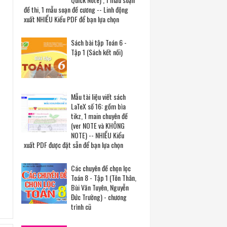
đề thi, 1 mẫu soạn đề cương -- Linh động
xuất NHIỀU Kiểu PDF để bạn lựa chọn
Sách bài tập Toán 6 -
Tập 1 (Sách kết nối)
Mẫu tài liệu viết sách
LaTeX số 16: gồm bìa
tikz, 1 main chuyên đề
(ver NOTE và KHÔNG
NOTE) -- NHIỀU Kiểu
xuất PDF được đặt sẵn để bạn lựa chọn
Các chuyên đề chọn lọc
Toán 8 - Tập 1 (Tôn Thân,
Bùi Văn Tuyên, Nguyễn
Đức Trường) - chương
trình cũ