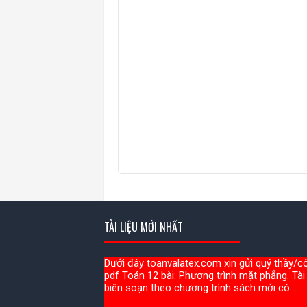
TÀI LIỆU MỚI NHẤT
Dưới đây toanvalatex.com xin gửi quý thầy/cô 
pdf Toán 12 bài: Phương trình mặt phẳng. Tài 
biên soạn theo chương trình sách mới có ...