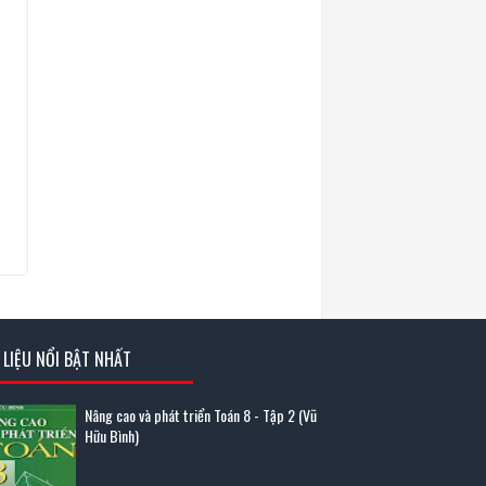
I LIỆU NỔI BẬT NHẤT
Nâng cao và phát triển Toán 8 - Tập 2 (Vũ
Hữu Bình)