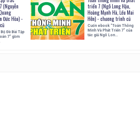
7 (Nguyễn
triển 7 (Ngô Long Hậu,
 Quang
Hoàng Mạnh Hà, Lều Mai
n Đức Hòa) -
Hên) - chương trình cũ
 cũ
Cuốn ebook "Toán Thông
Minh Và Phát Triển 7" của
 Bộ Đề Bài Tập
tác giả Ngô Lon…
oán 7" gồm
…