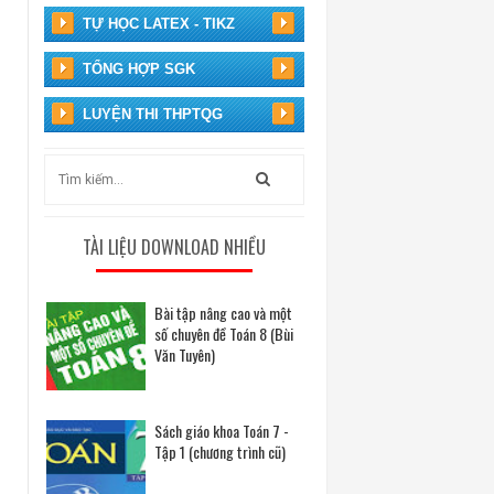
TỰ HỌC LATEX - TIKZ
TỔNG HỢP SGK
LUYỆN THI THPTQG
TÀI LIỆU DOWNLOAD NHIỀU
Bài tập nâng cao và một
số chuyên đề Toán 8 (Bùi
Văn Tuyên)
Sách giáo khoa Toán 7 -
Tập 1 (chương trình cũ)