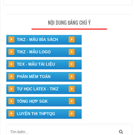
NỘI DUNG ĐÁNG CHÚ Ý
TIKZ - MÃU BÌA SÁCH
TIKZ - MẪU LOGO
TEX - MẪU TÀI LIỆU
PHẦN MỀM TOÁN
TỰ HỌC LATEX - TIKZ
TỔNG HỢP SGK
LUYỆN THI THPTQG