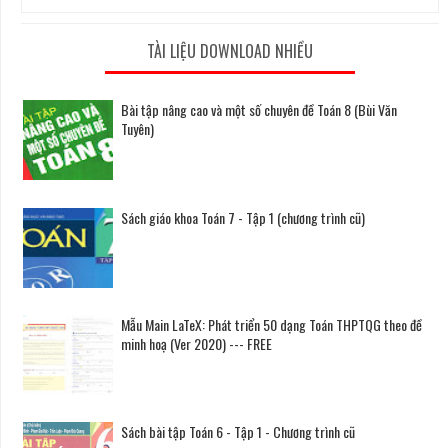
TÀI LIỆU DOWNLOAD NHIỀU
Bài tập nâng cao và một số chuyên đề Toán 8 (Bùi Văn
Tuyên)
Sách giáo khoa Toán 7 - Tập 1 (chương trình cũ)
Mẫu Main LaTeX: Phát triển 50 dạng Toán THPTQG theo đề
minh hoạ (Ver 2020) --- FREE
Sách bài tập Toán 6 - Tập 1 - Chương trình cũ