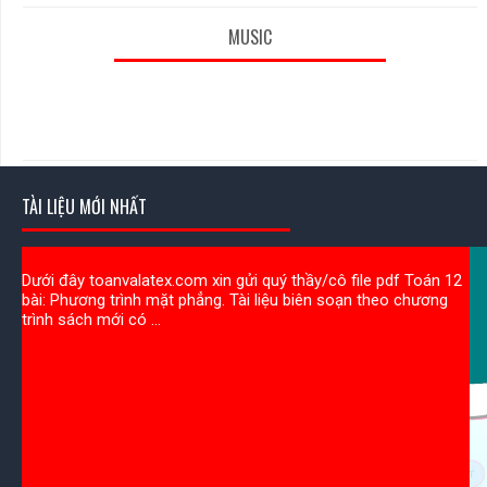
MUSIC
TÀI LIỆU MỚI NHẤT
Dưới đây toanvalatex.com xin gửi quý thầy/cô file pdf Toán 12
bài: Phương trình mặt phẳng. Tài liệu biên soạn theo chương
trình sách mới có ...