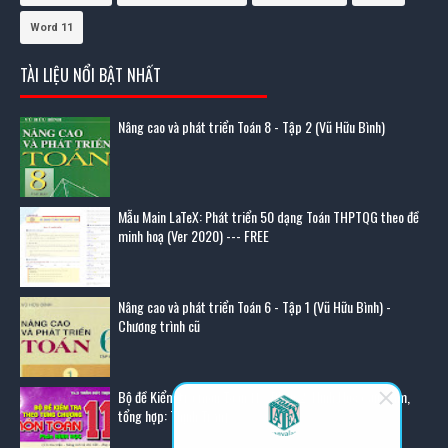
Word 11
TÀI LIỆU NỔI BẬT NHẤT
Nâng cao và phát triển Toán 8 - Tập 2 (Vũ Hữu Bình)
Mẫu Main LaTeX: Phát triển 50 dạng Toán THPTQG theo đề
minh hoạ (Ver 2020) --- FREE
Nâng cao và phát triển Toán 6 - Tập 1 (Vũ Hữu Bình) -
Chương trình cũ
Bộ đề Kiểm tra môn Toán 11 - Phần 2: Hình Học (sưu tầm,
tổng hợp: Thịnh Trần)