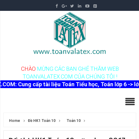
C
H
À
O
M
Ừ
N
G
C
Á
C
B
Ạ
N
G
H
É
T
H
Ă
M
W
E
B
T
O
A
N
V
A
L
A
T
E
X
.
C
O
M
C
Ủ
A
C
H
Ú
N
G
T
Ô
I
!
 cấp tài liệu Toán Tiểu học, Toán lớp 6 -> lớp 12, tài
Home
Đề HK1 Toán 10
Toán 10