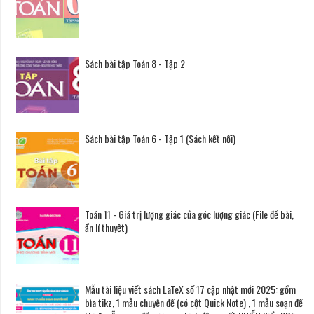
Sách bài tập Toán 8 - Tập 2
Sách bài tập Toán 6 - Tập 1 (Sách kết nối)
Toán 11 - Giá trị lượng giác của góc lượng giác (File đề bài,
ẩn lí thuyết)
Mẫu tài liệu viết sách LaTeX số 17 cập nhật mới 2025: gồm
bìa tikz, 1 mẫu chuyên đề (có cột Quick Note) , 1 mẫu soạn đề