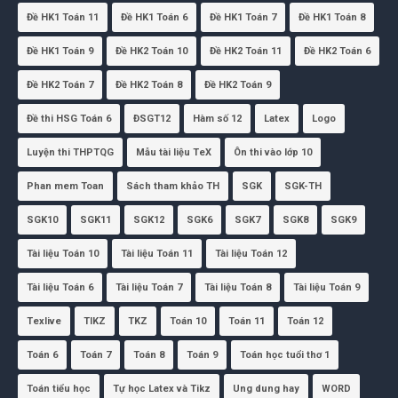
Đề HK1 Toán 11
Đề HK1 Toán 6
Đề HK1 Toán 7
Đề HK1 Toán 8
Đề HK1 Toán 9
Đề HK2 Toán 10
Đề HK2 Toán 11
Đề HK2 Toán 6
Đề HK2 Toán 7
Đề HK2 Toán 8
Đề HK2 Toán 9
Đề thi HSG Toán 6
ĐSGT12
Hàm số 12
Latex
Logo
Luyện thi THPTQG
Mẫu tài liệu TeX
Ôn thi vào lớp 10
Phan mem Toan
Sách tham khảo TH
SGK
SGK-TH
SGK10
SGK11
SGK12
SGK6
SGK7
SGK8
SGK9
Tài liệu Toán 10
Tài liệu Toán 11
Tài liệu Toán 12
Tài liệu Toán 6
Tài liệu Toán 7
Tài liệu Toán 8
Tài liệu Toán 9
Texlive
TIKZ
TKZ
Toán 10
Toán 11
Toán 12
Toán 6
Toán 7
Toán 8
Toán 9
Toán học tuổi thơ 1
Toán tiểu học
Tự học Latex và Tikz
Ung dung hay
WORD