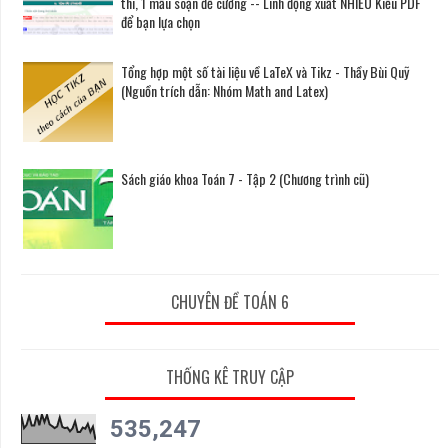
thi, 1 mẫu soạn đề cương -- Linh động xuất NHIỀU Kiểu PDF
để bạn lựa chọn
Tổng hợp một số tài liệu về LaTeX và Tikz - Thầy Bùi Quỹ
(Nguồn trích dẫn: Nhóm Math and Latex)
Sách giáo khoa Toán 7 - Tập 2 (Chương trình cũ)
CHUYÊN ĐỀ TOÁN 6
THỐNG KÊ TRUY CẬP
535,247