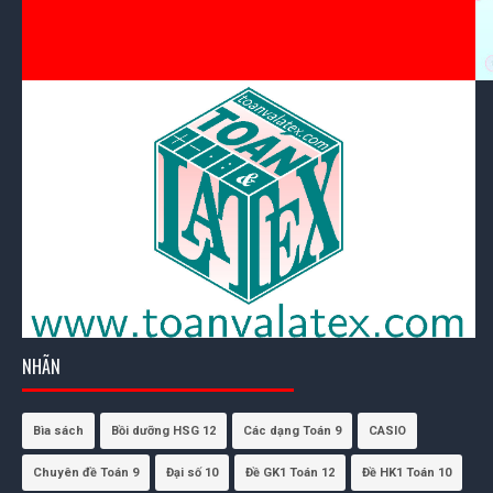
NHÃN
Bìa sách
Bồi dưỡng HSG 12
Các dạng Toán 9
CASIO
Chuyên đề Toán 9
Đại số 10
Đề GK1 Toán 12
Đề HK1 Toán 10